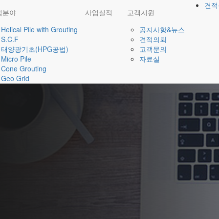
견적
업분야
사업실적
고객지원
Helical Pile with Grouting
공지사항&뉴스
S.C.F
견적의뢰
태양광기초(HPG공법)
고객문의
Micro Pile
자료실
Cone Grouting
Geo Grid