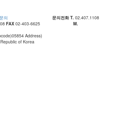
문의
문의전화 T.
02.407.1108
108
FAX
02-403-6625
M.
e)05854 Address)
Republic of Korea