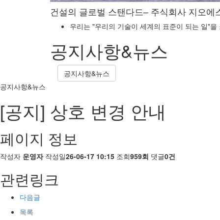
건설의 글로벌 스탠다드– 주식회사 지오
우리는 "우리의 기술이 세계의 표준이 되는 일"을
공지사항&뉴스
공지사항&뉴스
공지사항&뉴스
[공지] 상호 변경 안내
페이지 정보
작성자
운영자
작성일
26-06-17 10:15
조회
959회
댓글
0건
관련링크
다음글
목록